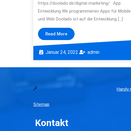
https://doolado.de/digital-marketing/ App
Entwicklung Wir programmieren Apps für Mobile
und Web Doolado ist auf die Entwicklung […]
Read
Read More
More
Januar
admin
Januar 24, 2022
admin
24,
2022
Handy r
Sitemap
Kontakt