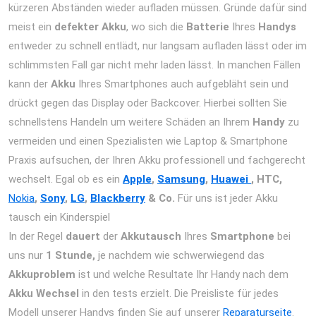
kürzeren Abständen wieder aufladen müssen. Gründe dafür sind
meist ein
defekter Akku
, wo sich die
Batterie
Ihres
Handys
entweder zu schnell entlädt, nur langsam aufladen lässt oder im
schlimmsten Fall gar nicht mehr laden lässt. In manchen Fällen
kann der
Akku
Ihres Smartphones auch aufgebläht sein und
drückt gegen das Display oder Backcover. Hierbei sollten Sie
schnellstens Handeln um weitere Schäden an Ihrem
Handy
zu
vermeiden und einen Spezialisten wie Laptop & Smartphone
Praxis aufsuchen, der Ihren Akku professionell und fachgerecht
wechselt. Egal ob es ein
Apple
,
Samsung
,
Huawei
, HTC,
Nokia
,
Sony
,
LG
,
Blackberry
& Co.
Für uns ist jeder Akku
tausch ein Kinderspiel
In der Regel
dauert
der
Akkutausch
Ihres
Smartphone
bei
uns nur
1 Stunde,
je nachdem wie schwerwiegend das
Akkuproblem
ist und welche Resultate Ihr Handy nach dem
Akku Wechsel
in den tests erzielt. Die Preisliste für jedes
Modell unserer Handys finden Sie auf unserer
Reparaturseite
.