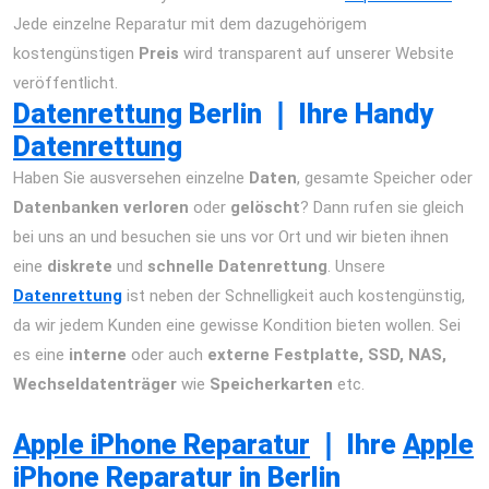
Jede einzelne Reparatur mit dem dazugehörigem
kostengünstigen
Preis
wird transparent auf unserer Website
veröffentlicht.
Datenrettung
Berlin
❘
Ihre Handy
Datenrettung
Haben Sie ausversehen einzelne
Daten
, gesamte Speicher oder
Datenbanken
verloren
oder
gelöscht
? Dann rufen sie gleich
bei uns an und besuchen sie uns vor Ort und wir bieten ihnen
eine
diskrete
und
schnelle Datenrettung
. Unsere
Datenrettung
ist neben der Schnelligkeit auch kostengünstig,
da wir jedem Kunden eine gewisse Kondition bieten wollen. Sei
es eine
interne
oder auch
externe Festplatte,
SSD, NAS,
Wechseldatenträger
wie
Speicherkarten
etc.
iPhone 12 Pro
Max Reparatur Berlin Express Display Akku Wasserschaden
Apple iPhone Reparatur
❘
Ihre
Apple
iPhone Reparatur
in Berlin