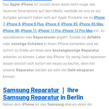
Das
Apple iPhone
ist zurzeit eines wenn nicht sogar das
teuerste Smartphone auf dem Markt, weshalb wir uns es zur
Aufgabe gemacht haben sich auf Apple Produkte sei es
iPhone
7
,
iPhone 8
,
i
Phone 8 Plus
,
iPhone X
,
iPhone XS
,
iPhone XS Max
,
iPhone XR
,
iPhone 11
,
iPhone 11 Pro
,
iPhone 12 Pro Max
etc. zu
spezialisieren was
Reparaturen
angeht. Sobald sie
defekte
oder
sonstige Schäden
in ihrem iPhone bemerken sind wir
sofort zu Stelle um ihnen eine
kostengünstige Reparatur
anbieten zu können. Lieber das iPhone für wenig Geld reparieren
lassen anstatt sich sofort ein neues zu kaufen, denn mit
unserer
Reparatur
werden sie sehr viel
Geld einsparen
können.
iPhone 12 Pro Max Reparatur Berlin Express Display
Akku Wasserschaden
Samsung Reparatur
❘
Ihre
Samsung Reparatur
in Berlin
Neben dem
iPhone
ist das
Samsung
ebenso eines der