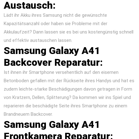
Austausch:
Lädt ihr Akku ihres Samsung nicht die gewünschte
Kapazitätsanzahl oder haben sie Probleme mit der
Akkulaufzeit? Dann lassen sie es bei uns kostengünstig schnell
und effektiv austauschen lassen.
Samsung Galaxy A41
Backcover Reparatur:
Ist ihnen ihr Smartphone versehentlich auf den eisernen
Betonboden gefallen mit der Rückseite ihres Handys und hat es
zudem leichte-starke Beschädigungen davon getragen in Form
von Kratzern, Dellen, Splitterung? Da kommen wir ins Spiel und
reparieren die beschädigte Seite ihres Smartphone zu einem
Brandneuem Backcover.
Samsung Galaxy A41
Frontkamera Reparatur: