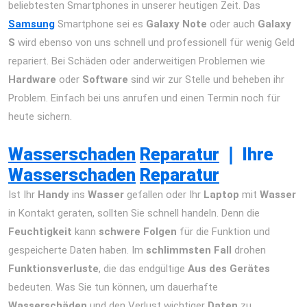
beliebtesten Smartphones in unserer heutigen Zeit. Das
Samsung
Smartphone sei es
Galaxy Note
oder auch
Galaxy
S
wird ebenso von uns schnell und professionell für wenig Geld
repariert. Bei Schäden oder anderweitigen Problemen wie
Hardware
oder
Software
sind wir zur Stelle und beheben ihr
Problem. Einfach bei uns anrufen und einen Termin noch für
heute sichern.
iPhone 12 Pro Max Reparatur Berlin Express
Display Akku Wasserschaden
Wasserschaden
Reparatur
❘
Ihre
Wasserschaden
Reparatur
Ist Ihr
Handy
ins
Wasser
gefallen oder Ihr
Laptop
mit
Wasser
in Kontakt geraten, sollten Sie schnell handeln. Denn die
Feuchtigkeit
kann
schwere Folgen
für die Funktion und
gespeicherte Daten haben. Im
schlimmsten Fall
drohen
Funktionsverluste
, die das endgültige
Aus des Gerätes
bedeuten. Was Sie tun können, um dauerhafte
Wasserschäden
und den Verlust wichtiger
Daten
zu