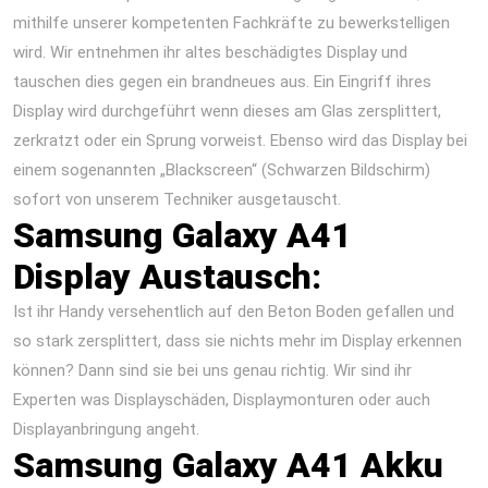
mithilfe unserer kompetenten Fachkräfte zu bewerkstelligen
wird. Wir entnehmen ihr altes beschädigtes Display und
tauschen dies gegen ein brandneues aus. Ein Eingriff ihres
Display wird durchgeführt wenn dieses am Glas zersplittert,
zerkratzt oder ein Sprung vorweist. Ebenso wird das Display bei
einem sogenannten „Blackscreen“ (Schwarzen Bildschirm)
sofort von unserem Techniker ausgetauscht.
Samsung Galaxy A41
Display Austausch:
Ist ihr Handy versehentlich auf den Beton Boden gefallen und
so stark zersplittert, dass sie nichts mehr im Display erkennen
können? Dann sind sie bei uns genau richtig. Wir sind ihr
Experten was Displayschäden, Displaymonturen oder auch
Displayanbringung angeht.
Samsung Galaxy A41 Akku