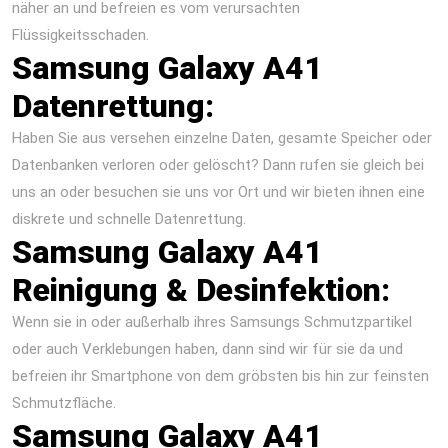
näher an und befreien es vom verursachten
Flüssigkeitsschaden.
Samsung Galaxy A41
Datenrettung:
Haben Sie aus versehen einzelne Daten, gesamte Speicher oder
Datenbanken verloren oder gelöscht? Dann rufen sie gleich bei
uns an oder besuchen sie uns vor Ort und wir bieten ihnen eine
diskrete und schnelle Datenrettung.
Samsung Galaxy A41
Reinigung & Desinfektion:
Wenn sie in oder außerhalb ihres Samsungs Schmutzpartikel
oder auch Verklebungen haben, dann sind wir für sie da und
befreien ihr Smartphone von dem gröbsten bis hin zur feinsten
Schmutzfläche.
Samsung Galaxy A41