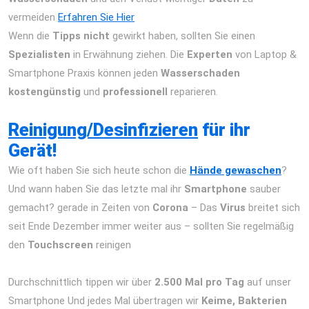
vermeiden
Erfahren Sie Hier
Wenn die
Tipps nicht
gewirkt haben, sollten Sie einen
Spezialisten
in Erwähnung ziehen. Die
Experten
von Laptop &
Smartphone Praxis können jeden
Wasserschaden
kostengünstig
und
professionell
reparieren.
iPhone 12 Pro
Max Reparatur Berlin Express Display Akku Wasserschaden
Reinigung/Desinfizieren
für ihr
Gerät!
Wie oft haben Sie sich heute schon die
Hände gewaschen
?
Und wann haben Sie das letzte mal ihr
Smartphone
sauber
gemacht? gerade in Zeiten von
Corona
– Das
Virus
breitet sich
seit Ende Dezember immer weiter aus – sollten Sie regelmäßig
den
Touchscreen
reinigen
iPhone 12 Pro Max Reparatur Berlin
Express Display Akku Wasserschaden
Durchschnittlich tippen wir über
2.500 Mal pro Tag
auf unser
Smartphone Und jedes Mal übertragen wir
Keime, Bakterien