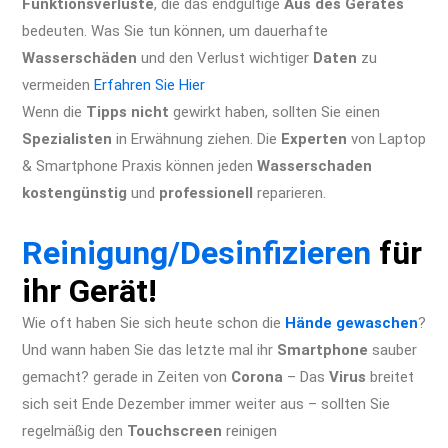
Funktionsverluste
, die das endgültige
Aus des Gerätes
bedeuten. Was Sie tun können, um dauerhafte
Wasserschäden
und den Verlust wichtiger
Daten
zu
vermeiden
Erfahren Sie Hier
Wenn die
Tipps nicht
gewirkt haben, sollten Sie einen
Spezialisten
in Erwähnung ziehen. Die
Experten
von Laptop
& Smartphone Praxis können jeden
Wasserschaden
kostengünstig
und
professionell
reparieren.
iPhone 11 Pro
Max Reparatur Berlin Express Display Akku Wasserschaden
Reinigung/Desinfizieren
für
ihr Gerät!
Wie oft haben Sie sich heute schon die
Hände gewaschen
?
Und wann haben Sie das letzte mal ihr
Smartphone
sauber
gemacht? gerade in Zeiten von
Corona
– Das
Virus
breitet
sich seit Ende Dezember immer weiter aus – sollten Sie
regelmäßig den
Touchscreen
reinigen
iPhone XR Reparatur