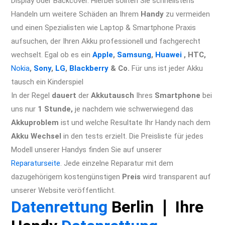
Display oder Backcover. Hierbei sollten Sie schnellstens
Handeln um weitere Schäden an Ihrem
Handy
zu vermeiden
und einen Spezialisten wie Laptop & Smartphone Praxis
aufsuchen, der Ihren Akku professionell und fachgerecht
wechselt. Egal ob es ein
Apple
,
Samsung
,
Huawei
, HTC,
Nokia
,
Sony
,
LG
,
Blackberry
& Co.
Für uns ist jeder Akku
tausch ein Kinderspiel
In der Regel
dauert
der
Akkutausch
Ihres
Smartphone
bei
uns nur
1 Stunde,
je nachdem wie schwerwiegend das
Akkuproblem
ist und welche Resultate Ihr Handy nach dem
Akku Wechsel
in den tests erzielt. Die Preisliste für jedes
Modell unserer Handys finden Sie auf unserer
Reparaturseite
. Jede einzelne Reparatur mit dem
dazugehörigem kostengünstigen
Preis
wird transparent auf
unserer Website veröffentlicht.
Datenrettung
Berlin ❘ Ihre