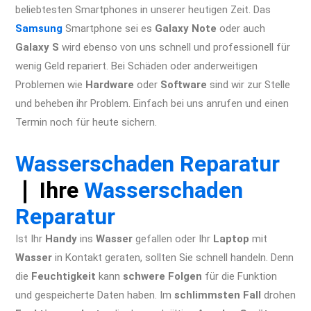
beliebtesten Smartphones in unserer heutigen Zeit. Das
Samsung
Smartphone sei es
Galaxy Note
oder auch
Galaxy S
wird ebenso von uns schnell und professionell für
wenig Geld repariert. Bei Schäden oder anderweitigen
Problemen wie
Hardware
oder
Software
sind wir zur Stelle
und beheben ihr Problem. Einfach bei uns anrufen und einen
Termin noch für heute sichern.
iPhone XR Reparatur Berlin
Apple Display Akku Wasserschaden Kamera
Wasserschaden
Reparatur
❘ Ihre
Wasserschaden
Reparatur
Ist Ihr
Handy
ins
Wasser
gefallen oder Ihr
Laptop
mit
Wasser
in Kontakt geraten, sollten Sie schnell handeln. Denn
die
Feuchtigkeit
kann
schwere Folgen
für die Funktion
und gespeicherte Daten haben. Im
schlimmsten Fall
drohen