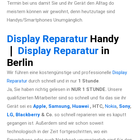
Termin bei uns damit Sie und ihr Gerät den Alltag do
meistern können wir gewohnt, denn heutzutage sind
Handys/Smartphones Unumgänglich.
iPhone 11 Pro Max
Reparatur Berlin Express Display Akku Wasserschaden
Display Reparatur
Handy
❘
Display Reparatur
in
Berlin
Wir führen eine kostengünstige und professionelle
Display
Reparatur
durch schnell und in nur
1 Stunde
.
Ja, Sie haben richtig gelesen in
NUR 1 STUNDE.
Unsere
qualifizierten Mitarbeiter sind so schnell und fix das sie ihr
Gerät sei es
Apple
,
Samsung
,
Huawei
, HTC,
Nokia
,
Sony
,
LG
,
Blackberry
& Co.
so schnell reparieren wie es kaputt
gegangen ist. Außerdem sind wir schon soweit
technologisch in der Zeit fortgeschritten, wo ein