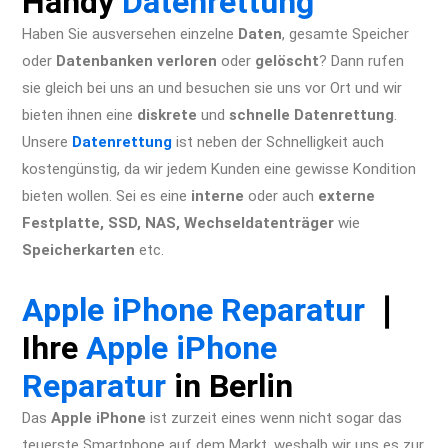
Handy
Datenrettung
Haben Sie ausversehen einzelne
Daten
, gesamte Speicher
oder
Datenbanken
verloren
oder
gelöscht
? Dann rufen
sie gleich bei uns an und besuchen sie uns vor Ort und wir
bieten ihnen eine
diskrete
und
schnelle Datenrettung
.
Unsere
Datenrettung
ist neben der Schnelligkeit auch
kostengünstig, da wir jedem Kunden eine gewisse Kondition
bieten wollen. Sei es eine
interne
oder auch
externe
Festplatte,
SSD, NAS, Wechseldatenträger
wie
Speicherkarten
etc.
iPhone XR Reparatur Berlin Apple
Display Akku Wasserschaden Kamera
Apple iPhone Reparatur
❘
Ihre
Apple iPhone
Reparatur
in Berlin
Das
Apple iPhone
ist zurzeit eines wenn nicht sogar das
teuerste Smartphone auf dem Markt, weshalb wir uns es zur