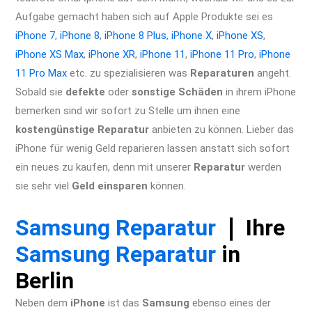
Aufgabe gemacht haben sich auf Apple Produkte sei es
iPhone 7
,
iPhone 8
,
i
Phone 8 Plus
,
iPhone X
,
iPhone XS
,
iPhone XS Max
,
iPhone XR
,
iPhone 11
,
iPhone 11 Pro
,
iPhone
11 Pro Max
etc. zu spezialisieren was
Reparaturen
angeht.
Sobald sie
defekte
oder
sonstige Schäden
in ihrem iPhone
bemerken sind wir sofort zu Stelle um ihnen eine
kostengünstige Reparatur
anbieten zu können. Lieber das
iPhone für wenig Geld reparieren lassen anstatt sich sofort
ein neues zu kaufen, denn mit unserer
Reparatur
werden
sie sehr viel
Geld einsparen
können.
iPhone 11 Pro Max
Reparatur Berlin Express Display Akku Wasserschaden
Samsung Reparatur
❘ Ihre
Samsung Reparatur
in
Berlin
Neben dem
iPhone
ist das
Samsung
ebenso eines der