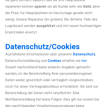
Na ganz einfach, dadurch das wir ihre Hauptplatine
reparieren können
sparen
sie als Kunde sehr viel
Geld
, denn
der Preis für Hauptplatinen ist heutzutage gerade nicht
wenig. Unsere Reparatur (im groben): Die defekte Teile des
Logicboard werden
ausgelötet
und mit neuen hochwertigen
Ersatzteilen ersetzt.
iPhone XR Reparatur Berlin Apple
Display Akku Wasserschaden Kamera
Datenschutz/Cookies
Ausführliche Informationen über unserem
Datenschutz
,
Datenschutzerklärung und
Cookies
erhalten sie
hier
Soweit nachstehend keine anderen Angaben gemacht
werden, ist die Bereitstellung Ihrer personenbezogenen
Daten weder gesetzlich oder vertraglich vorgeschrieben,
noch für einen Vertragsabschluss erforderlich. Sie sind zur
Bereitstellung der Daten nicht verpflichtet. Eine
Nichtbereitstellung hat keine Folgen. Dies gilt nur soweit bei
den nachfolgenden Verarbeitungsvorgängen keine