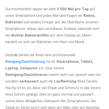
Berlin Apple Display Akku Wasserschaden Kamera
Durchschnittlich tippen wir über
2.500 Mal pro Tag
auf
unser Smartphone Und jedes Mal übertragen wir
Keime,
Bakterien
und andere Erreger auf die Oberfläche unseres
Smartphone. neben dem sichtbaren Schleier sammelt sich
ein
dichter Bakterienfilm
auf dem Display an. Meist
handelt es sich um Bakterien von Haut und Mund.
iPhone XR
Reparatur Berlin Apple Display Akku Wasserschaden Kamera
Deshalb bieten wir ihnen eine professionelle
Reinigung/Desinfizierung
für ihr
Smartphone, Tablet,
Laptop, Computer
etc. Eine Geräte
Reinigung/Desinfizieren
macht nicht nur optisch was her,
sondern
verbessert
auch die
Laufleistung
Ihres Geräts.
Häufig ist es so, dass viel Staub und Schmutz in das Innere
ihres Geräts gelangt. Dies ist ganz normal und passiert
schon beim alltäglichen Gebrauch des Smartphones. Der
Staub im Gerät setzt sich dann am Akku oder am Speicher