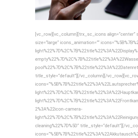
[vc_row][vc_column][trx_sc_icons align=“center“ 
size=“large“ icons_animation=““ icons=“%5B
light%22%7D%2C%7B%22title%22%3A%22Display
empty%22%7D%2C%7B%22title%22%3A%22Wasser
pool%22%7D%2C%7B%22title%22%3A%22Datenret
title_style=“default“][/vc_column][/vc_row][vc_ro
icons=“%5B%7B%22title%22%3A%22Lautspreche
light%22%7D%2C%7B%22title%22%3A%22Hauptk
light%22%7D%2C%7B%22title%22%3A%22Frontk
2%3A%22icon-camera-
light%22%7D%2C%7B%22title%22%3A%22Reinigu
cleaning%22%7D%5D“ title_style=“default“][/vc_co
icons=“%5B%7B%22title%22%3A%22Akkutausch