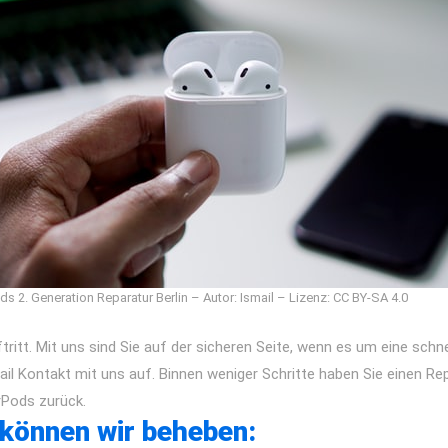
ds 2. Generation Reparatur Berlin – Autor: Ismail – Lizenz: CC BY-SA 4.0
tritt. Mit uns sind Sie auf der sicheren Seite, wenn es um eine schne
il Kontakt mit uns auf. Binnen weniger Schritte haben Sie einen Re
irPods zurück.
 können wir beheben: