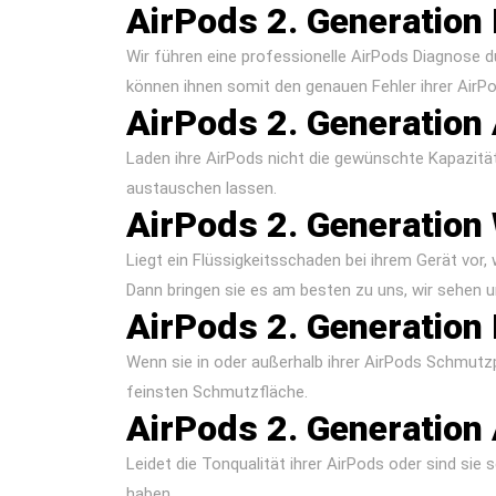
AirPods 2. Generation
Wir führen eine professionelle AirPods Diagnose du
können ihnen somit den genauen Fehler ihrer AirP
AirPods 2. Generation
Laden ihre AirPods nicht die gewünschte Kapazität
austauschen lassen.
AirPods 2. Generatio
Liegt ein Flüssigkeitsschaden bei ihrem Gerät vor,
Dann bringen sie es am besten zu uns, wir sehen u
AirPods 2. Generation 
Wenn sie in oder außerhalb ihrer AirPods Schmutzp
feinsten Schmutzfläche.
AirPods 2. Generation
Leidet die Tonqualität ihrer AirPods oder sind sie
haben.