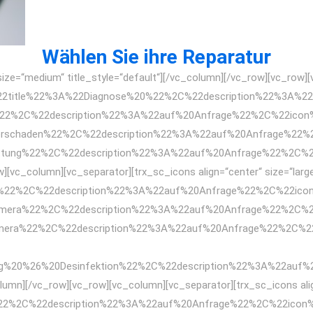
Wählen Sie ihre Reparatur
size=“medium“ title_style=“default“][/vc_column][/vc_row][vc_row][
%7B%22title%22%3A%22Diagnose%20%22%2C%22description%22%3A
%22%2C%22description%22%3A%22auf%20Anfrage%22%2C%22icon
schaden%22%2C%22description%22%3A%22auf%20Anfrage%22%
tung%22%2C%22description%22%3A%22auf%20Anfrage%22%2C%22
w][vc_column][vc_separator][trx_sc_icons align=“center“ size=“larg
r%22%2C%22description%22%3A%22auf%20Anfrage%22%2C%22ico
amera%22%2C%22description%22%3A%22auf%20Anfrage%22%2C%2
amera%22%2C%22description%22%3A%22auf%20Anfrage%22%2C%
ng%20%26%20Desinfektion%22%2C%22description%22%3A%22auf
lumn][/vc_row][vc_row][vc_column][vc_separator][trx_sc_icons alig
%22%2C%22description%22%3A%22auf%20Anfrage%22%2C%22icon