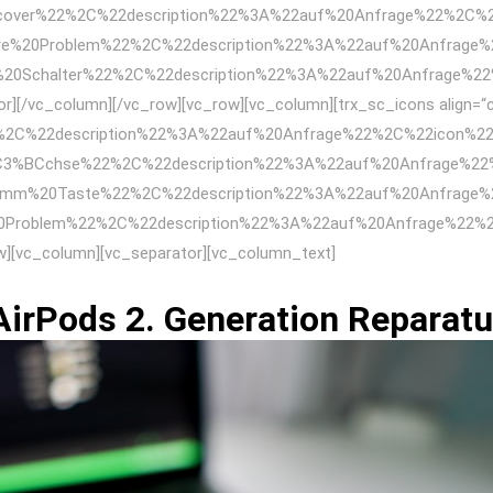
cover%22%2C%22description%22%3A%22auf%20Anfrage%22%2C%2
re%20Problem%22%2C%22description%22%3A%22auf%20Anfrage%
%20Schalter%22%2C%22description%22%3A%22auf%20Anfrage%22
r][/vc_column][/vc_row][vc_row][vc_column][trx_sc_icons align=“ce
2%2C%22description%22%3A%22auf%20Anfrage%22%2C%22icon%2
C3%BCchse%22%2C%22description%22%3A%22auf%20Anfrage%22
umm%20Taste%22%2C%22description%22%3A%22auf%20Anfrage%
Problem%22%2C%22description%22%3A%22auf%20Anfrage%22%2
ow][vc_column][vc_separator][vc_column_text]
AirPods 2. Generation Reparatu