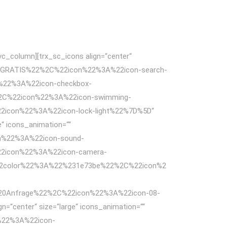
vc_column][trx_sc_icons align=“center“
%22GRATIS%22%2C%22icon%22%3A%22icon-search-
%22%3A%22icon-checkbox-
2C%22icon%22%3A%22icon-swimming-
icon%22%3A%22icon-lock-light%22%7D%5D“
e“ icons_animation=““
n%22%3A%22icon-sound-
2icon%22%3A%22icon-camera-
22color%22%3A%22%231e73be%22%2C%22icon%2
%20Anfrage%22%2C%22icon%22%3A%22icon-08-
n=“center“ size=“large“ icons_animation=““
%22%3A%22icon-