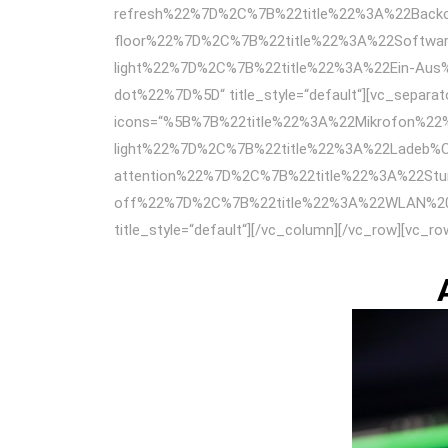
refresh%22%7D%2C%7B%22title%22%3A%22Back
floor%22%7D%2C%7B%22title%22%3A%22Softwa
light%22%7D%2C%7B%22title%22%3A%22Ein-Aus
dot%22%7D%5D“ title_style=“default“][vc_separato
icons=“%5B%7B%22title%22%3A%22Mikrofon%2
light%22%7D%2C%7B%22title%22%3A%22Ladeb%
attention%22%7D%2C%7B%22title%22%3A%22St
off%22%7D%2C%7B%22title%22%3A%22WLAN%20
title_style=“default“][/vc_column][/vc_row][vc_r