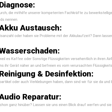
 Diagnose:
rch, die mithilfe unserer kompetenten Fachkräfte zu bewerkstelligen
ods nennen.
 Akku Austausch:
sanzahl oder haben sie Probleme mit der Akkulaufzeit? Dann lassen 
n Wasserschaden:
 weil es Kaffee oder Sonstige Flüssigkeiten versehentlich in ihren 
ns ihr Gerät näher an und befreien es vom verursachten Flüssigkeit
Reinigung & Desinfektion:
artikel oder auch Verklebungen haben, dann sind wir für sie da und 
 Audio Reparatur:
 schon ganz hinüber? Lassen sie uns einen Blick drauf werfen und sie