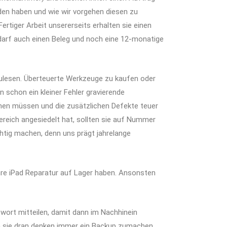
unden haben und wie wir vorgehen diesen zu
ertiger Arbeit unsererseits erhalten sie einen
Bedarf auch einen Beleg und noch eine 12-monatige
chzulesen. Überteuerte Werkzeuge zu kaufen oder
 schon ein kleiner Fehler gravierende
en müssen und die zusätzlichen Defekte teuer
Bereich angesiedelt hat, sollten sie auf Nummer
chtig machen, denn uns prägt jahrelange
ihre iPad Reparatur auf Lager haben. Ansonsten
swort mitteilen, damit dann im Nachhinein
en sie dran denken immer ein Backup zumachen