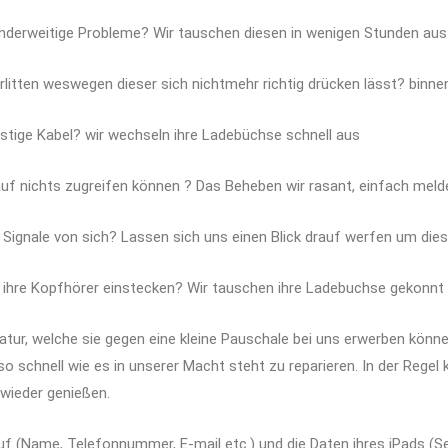
anderweitige Probleme? Wir tauschen diesen in wenigen Stunden aus
itten weswegen dieser sich nichtmehr richtig drücken lässt? binnen
onstige Kabel? wir wechseln ihre Ladebüchse schnell aus
 auf nichts zugreifen können ? Das Beheben wir rasant, einfach mel
e Signale von sich? Lassen sich uns einen Blick drauf werfen um d
e ihre Kopfhörer einstecken? Wir tauschen ihre Ladebuchse gekonnt 
tur, welche sie gegen eine kleine Pauschale bei uns erwerben können
o schnell wie es in unserer Macht steht zu reparieren. In der Regel
 wieder genießen.
uf (Name, Telefonnummer, E-mail etc.) und die Daten ihres iPads (