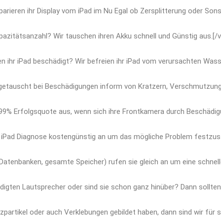
eparieren ihr Display vom iPad im Nu Egal ob Zersplitterung oder Son
apazitätsanzahl? Wir tauschen ihren Akku schnell und Günstig aus.
n ihr iPad beschädigt? Wir befreien ihr iPad vom verursachten Was
getauscht bei Beschädigungen inform von Kratzern, Verschmutzung
,99% Erfolgsquote aus, wenn sich ihre Frontkamera durch Beschädig
e iPad Diagnose kostengünstig an um das mögliche Problem festzus
Datenbanken, gesamte Speicher) rufen sie gleich an um eine schnell
ädigten Lautsprecher oder sind sie schon ganz hinüber? Dann sollten 
partikel oder auch Verklebungen gebildet haben, dann sind wir für si