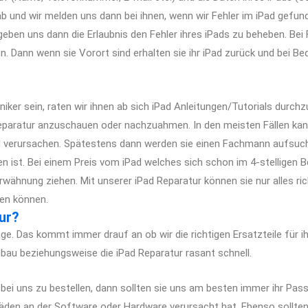
d ab und wir melden uns dann bei ihnen, wenn wir Fehler im iPad gef
geben uns dann die Erlaubnis den Fehler ihres iPads zu beheben. Bei F
n. Dann wenn sie Vorort sind erhalten sie ihr iPad zurück und bei 
chniker sein, raten wir ihnen ab sich iPad Anleitungen/Tutorials dur
eparatur anzuschauen oder nachzuahmen. In den meisten Fällen kann
 verursachen. Spätestens dann werden sie einen Fachmann aufsuch
en ist. Bei einem Preis vom iPad welches sich schon im 4-stelligen 
rwähnung ziehen. Mit unserer iPad Reparatur können sie nur alles ri
gen können.
ur?
age. Das kommt immer drauf an ob wir die richtigen Ersatzteile für 
nbau beziehungsweise die iPad Reparatur rasant schnell.
r bei uns zu bestellen, dann sollten sie uns am besten immer ihr Pas
häden an der Software oder Hardware verursacht hat. Ebenso sollt