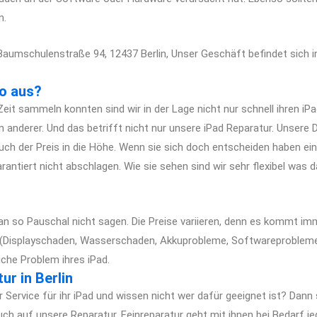
n.
r Baumschulenstraße 94, 12437 Berlin, Unser Geschäft befindet sich
so aus?
 Zeit sammeln konnten sind wir in der Lage nicht nur schnell ihren iP
 anderer. Und das betrifft nicht nur unsere iPad Reparatur. Unsere 
uch der Preis in die Höhe. Wenn sie sich doch entscheiden haben ei
ntiert nicht abschlagen. Wie sie sehen sind wir sehr flexibel was da
an so Pauschal nicht sagen. Die Preise variieren, denn es kommt i
 (Displayschaden, Wasserschaden, Akkuprobleme, Softwareprobleme)
iche Problem ihres iPad.
ur in Berlin
Service für ihr iPad und wissen nicht wer dafür geeignet ist? Dann si
 auf unsere Reparatur. Feinreparatur geht mit ihnen bei Bedarf jed