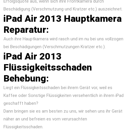
Erfolgsquote aus, wenn sich ihre Frontkamera durch
Beschädigung (Verschmutzung und Kratzer etc.) auszeichnet.
iPad Air 2013 Hauptkamera
Reparatur:
Auch ihre Hauptkamera wird rasch und im nu bei uns vollzogen
bei Beschädigungen (Verschmutzungen Kratzer etc.).
iPad Air 2013
Flüssigkeitsschaden
Behebung:
Liegt ein Flüssigkeitsschaden bei ihrem Gerät vor, weil es
Kaffee oder Sonstige Flüssigkeiten versehentlich in ihrem iPad
geschafft haben?
Dann bringen sie es am besten zu uns, wir sehen uns ihr Gerät
näher an und befreien es vom verursachten
Flüssigkeitsschaden.