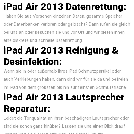
iPad Air 2013 Datenrettung:
Haben Sie aus Versehen einzelnen Daten, gesamte Speicher
oder Datenbanken verloren oder gelöscht? Dann rufen sie gleich
bei uns an oder besuchen sie uns vor Ort und wir bieten ihnen
eine diskrete und schnelle Datenrettung.
iPad Air 2013 Reinigung &
Desinfektion:
Wenn sie in oder außerhalb ihres iPad Schmutzpartikel oder
auch Verklebungen haben, dann sind wir für sie da und befreien
ihr iPad von dem gröbsten bis hin zur feinsten Schmutzfläche.
iPad Air 2013 Lautsprecher
Reparatur:
Leidet die Tonqualität an ihren beschädigten Lautsprecher oder
sind sie schon ganz hinüber? Lassen sie uns einen Blick drauf