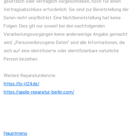
gesetzlich oder vertraglich vorgeschrieben, noch für einen
Vertragsabschluss erforderlich. Sie sind zur Bereitstellung der
Daten nicht verpflichtet. Eine Nichtbereitstellung hat keine
Folgen. Dies gilt nur soweit bei den nachfolgenden
Verarbeitungsvorgängen keine anderweitige Angabe gemacht
wird. „Personenbezogene Daten“ sind alle Informationen, die
sich auf eine identifizierte oder identifizierbare natürliche
Person beziehen.
iPad Air 2013 Reparatur Berlin Express Display
Akku Wasserschaden
Weitere Reparaturdienste:
https://lo-it24.de/
https://apple-reparatur-berlin.com/
iPad Air 2013 Reparatur Berlin Express Display Akku
Wasserschaden
iPad Air 2013 Reparatur Berlin Express Display Akku
Wasserschaden
Hauptmenü