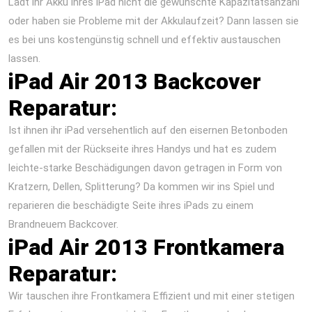
Lädt ihr Akku ihres iPad nicht die gewünschte Kapazitätsanzahl
oder haben sie Probleme mit der Akkulaufzeit? Dann lassen sie
es bei uns kostengünstig schnell und effektiv austauschen
lassen.
iPad Air 2013 Backcover
Reparatur:
Ist ihnen ihr iPad versehentlich auf den eisernen Betonboden
gefallen mit der Rückseite ihres Handys und hat es zudem
leichte-starke Beschädigungen davon getragen in Form von
Kratzern, Dellen, Splitterung? Da kommen wir ins Spiel und
reparieren die beschädigte Seite ihres iPads zu einem
Brandneuem Backcover.
iPad Air 2013 Frontkamera
Reparatur:
Wir tauschen ihre Frontkamera Effizient und mit einer stetigen