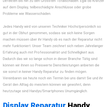
Defekten bis hin zu den Grössten Totalschaden. Egal ob Kratzer
auf dem Display, teilbeschädigte Anschlüsse oder grobe
Probleme wie Wasserschäden.
iPad Air 2013 Reparatur Berlin
Express Display Akku Wasserschaden
Jedes Handy wird von unseren Techniker Höchstpersönlich so
gut in der Obhut genommen, sodass sie sich keine Sorgen
machen müssen über ihr Handy ob es nach der Reparatur nicht
mehr funktioniert. Unser Team zeichnet sich neben Jahrelanger
Erfahrung auch mit Professionalität und Schnelligkeit aus.
Dadurch das wir so lange schon in dieser Branche Tätig sind
können wir ihnen so Preiswerte Dienstleistungen anbieten die
sie sonst in keiner Handy Reparatur zu finden mögen.
Vereinbaren sie heute noch ein Termin bei uns damit Sie und ihr
Gerät den Alltag do meistern können wir gewohnt, denn
heutzutage sind Handys/Smartphones Unumgänglich.
iPad Air
2013 Reparatur Berlin Express Display Akku Wasserschaden
Display Reparatur
Handy