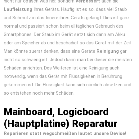
nicht nur optisch was her, sondern
verbessert
auch die
Laufleistung
Ihres Geräts. Häufig ist es so, dass viel Staub
und Schmutz in das Innere ihres Geräts gelangt. Dies ist ganz
normal und passiert schon beim alltäglichen Gebrauch des
Smartphones. Der Staub im Gerät setzt sich dann am Akku
oder am Speicher ab und beschädigt so das Gerät mit der Zeit.
Man könnte zuerst denken, dass eine Geräte
Reinigung
gar
nicht so schwierig ist. Jedoch kann man bei dieser die meisten
Schäden anrichten. Des Weiteren ist eine Reinigung auch
notwendig, wenn das Gerät mit Flüssigkeiten in Berührung
gekommen ist. Die Flüssigkeit kann sich nämlich absetzen und
so entstehen noch mehr Schäden.
iPad Air 2013 Reparatur
Berlin Express Display Akku Wasserschaden
Mainboard, Logicboard
(Hauptplatine) Reparatur
Reparieren statt wegschmeißen lautet unsere Devise!