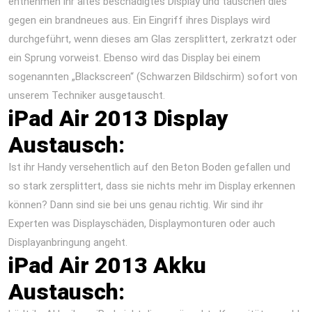
entnehmen ihr altes beschädigtes Display und tauschen dies
gegen ein brandneues aus. Ein Eingriff ihres Displays wird
durchgeführt, wenn dieses am Glas zersplittert, zerkratzt oder
ein Sprung vorweist. Ebenso wird das Display bei einem
sogenannten „Blackscreen“ (Schwarzen Bildschirm) sofort von
unserem Techniker ausgetauscht.
iPad Air 2013 Display
Austausch:
Ist ihr Handy versehentlich auf den Beton Boden gefallen und
so stark zersplittert, dass sie nichts mehr im Display erkennen
können? Dann sind sie bei uns genau richtig. Wir sind ihr
Experten was Displayschäden, Displaymonturen oder auch
Displayanbringung angeht.
iPad Air 2013 Akku
Austausch: