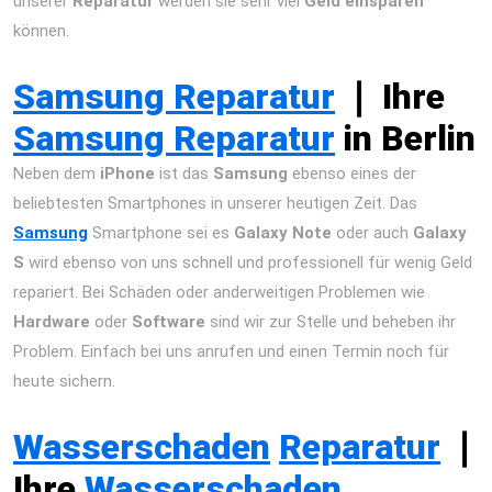
unserer
Reparatur
werden sie sehr viel
Geld einsparen
können.
iPad Air 2013 Reparatur Berlin Express Display Akku
Wasserschaden
Samsung Reparatur
❘
Ihre
Samsung Reparatur
in Berlin
Neben dem
iPhone
ist das
Samsung
ebenso eines der
beliebtesten Smartphones in unserer heutigen Zeit. Das
Samsung
Smartphone sei es
Galaxy Note
oder auch
Galaxy
S
wird ebenso von uns schnell und professionell für wenig Geld
repariert. Bei Schäden oder anderweitigen Problemen wie
Hardware
oder
Software
sind wir zur Stelle und beheben ihr
Problem. Einfach bei uns anrufen und einen Termin noch für
heute sichern.
iPad Air 2013 Reparatur Berlin Express Display
Akku Wasserschaden
Wasserschaden
Reparatur
❘
Ihre
Wasserschaden