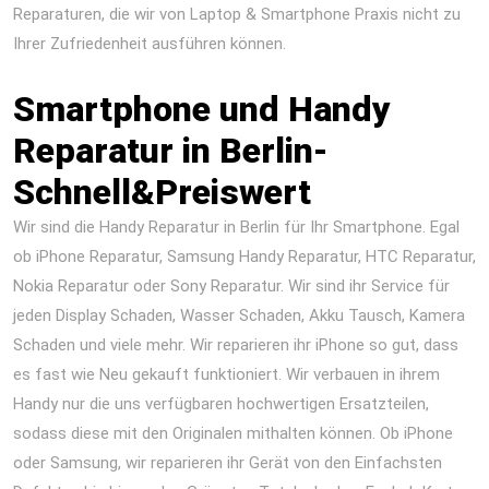
Reparaturen, die wir von Laptop & Smartphone Praxis nicht zu
Ihrer Zufriedenheit ausführen können.
iPad Air 2013 Reparatur
Berlin Express Display Akku Wasserschaden
Smartphone und Handy
Reparatur in Berlin-
Schnell&Preiswert
Wir sind die Handy Reparatur in Berlin für Ihr Smartphone. Egal
ob iPhone Reparatur, Samsung Handy Reparatur, HTC Reparatur,
Nokia Reparatur oder Sony Reparatur. Wir sind ihr Service für
jeden Display Schaden, Wasser Schaden, Akku Tausch, Kamera
Schaden und viele mehr. Wir reparieren ihr iPhone so gut, dass
es fast wie Neu gekauft funktioniert. Wir verbauen in ihrem
Handy nur die uns verfügbaren hochwertigen Ersatzteilen,
sodass diese mit den Originalen mithalten können. Ob iPhone
oder Samsung, wir reparieren ihr Gerät von den Einfachsten