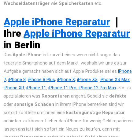
Wechseldatenträger
wie
Speicherkarten
etc.
iPad Air 2013
Reparatur Berlin Express Display Akku Wasserschaden
Apple iPhone Reparatur
❘
Ihre
Apple iPhone Reparatur
in Berlin
Das
Apple iPhone
ist zurzeit eines wenn nicht sogar das
teuerste Smartphone auf dem Markt, weshalb wir uns es zur
Aufgabe gemacht haben sich auf Apple Produkte sei es
iPhone
7
,
iPhone 8
,
i
Phone 8 Plus
,
iPhone X
,
iPhone XS
,
iPhone XS Max
,
iPhone XR
,
iPhone 11
,
iPhone 11 Pro
,
iPhone 12 Pro Max
etc. zu
spezialisieren was
Reparaturen
angeht. Sobald sie
defekte
oder
sonstige Schäden
in ihrem iPhone bemerken sind wir
sofort zu Stelle um ihnen eine
kostengünstige Reparatur
anbieten zu können. Lieber das iPhone für wenig Geld reparieren
lassen anstatt sich sofort ein Neues zu kaufen, denn mit