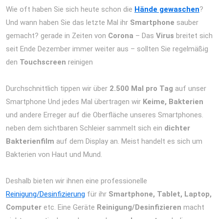
Wie oft haben Sie sich heute schon die
Hände gewaschen
?
Und wann haben Sie das letzte Mal ihr
Smartphone
sauber
gemacht? gerade in Zeiten von
Corona
– Das
Virus
breitet sich
seit Ende Dezember immer weiter aus – sollten Sie regelmäßig
den
Touchscreen
reinigen
iPad Air 2013 Reparatur Berlin
Express Display Akku Wasserschaden
Durchschnittlich tippen wir über
2.500 Mal pro Tag
auf unser
Smartphone Und jedes Mal übertragen wir
Keime, Bakterien
und andere Erreger auf die Oberfläche unseres Smartphones.
neben dem sichtbaren Schleier sammelt sich ein
dichter
Bakterienfilm
auf dem Display an. Meist handelt es sich um
Bakterien von Haut und Mund.
iPad Air 2013 Reparatur Berlin
Express Display Akku Wasserschaden
Deshalb bieten wir ihnen eine professionelle
Reinigung/Desinfizierung
für ihr
Smartphone, Tablet, Laptop,
Computer
etc. Eine Geräte
Reinigung/Desinfizieren
macht