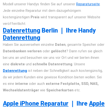
Modell unserer Handys finden Sie auf unserer
Reparaturseite
.
Jede einzelne Reparatur mit dem dazugehörigem
kostengünstigen
Preis
wird transparent auf unserer Website
veröffentlicht.
Datenrettung
Berlin
❘
Ihre Handy
Datenrettung
Haben Sie ausversehen einzelne
Daten
, gesamte Speicher oder
Datenbanken
verloren
oder
gelöscht
? Dann rufen sie gleich
bei uns an und besuchen sie uns vor Ort und wir bieten ihnen
eine
diskrete
und
schnelle Datenrettung
. Unsere
Datenrettung
ist neben der Schnelligkeit auch kostengünstig,
da wir jedem Kunden eine gewisse Kondition bieten wollen. Sei
es eine
interne
oder auch
externe Festplatte,
SSD, NAS,
Wechseldatenträger
wie
Speicherkarten
etc.
iPhone 12 Pro
Max Reparatur Berlin Express Display Akku Wasserschaden
Apple iPhone Reparatur
❘
Ihre
Apple