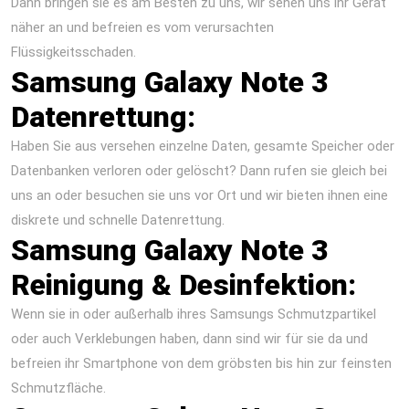
Dann bringen sie es am Besten zu uns, wir sehen uns ihr Gerät
näher an und befreien es vom verursachten
Flüssigkeitsschaden.
Samsung Galaxy Note 3
Datenrettung:
Haben Sie aus versehen einzelne Daten, gesamte Speicher oder
Datenbanken verloren oder gelöscht? Dann rufen sie gleich bei
uns an oder besuchen sie uns vor Ort und wir bieten ihnen eine
diskrete und schnelle Datenrettung.
Samsung Galaxy Note 3
Reinigung & Desinfektion:
Wenn sie in oder außerhalb ihres Samsungs Schmutzpartikel
oder auch Verklebungen haben, dann sind wir für sie da und
befreien ihr Smartphone von dem gröbsten bis hin zur feinsten
Schmutzfläche.