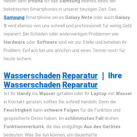
Neben dem
iPhone
ist das
Samsung
ebenso eines der
beliebtesten Smartphones in unserer heutigen Zeit. Das
Samsung
Smartphone sei es
Galaxy Note
oder auch
Galaxy
S
wird ebenso von uns schnell und professionell für wenig Geld
repariert. Bei Schäden oder anderweitigen Problemen wie
Hardware
oder
Software
sind wir zur Stelle und beheben ihr
Problem. Einfach bei uns anrufen und einen Termin noch für
heute sichern.
iPhone 12 Pro Max Reparatur Berlin Express
Display Akku Wasserschaden
Wasserschaden
Reparatur
❘
Ihre
Wasserschaden
Reparatur
Ist Ihr
Handy
ins
Wasser
gefallen oder Ihr
Laptop
mit
Wasser
in Kontakt geraten, sollten Sie schnell handeln. Denn die
Feuchtigkeit
kann
schwere Folgen
für die Funktion und
gespeicherte Daten haben. Im
schlimmsten Fall
drohen
Funktionsverluste
, die das endgültige
Aus des Gerätes
bedeuten. Was Sie tun können, um dauerhafte