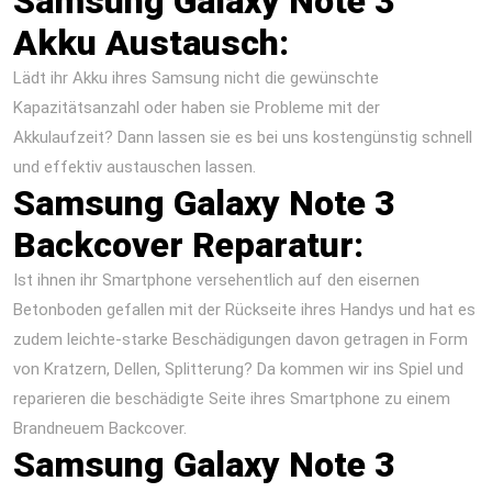
Samsung Galaxy Note 3
Akku Austausch:
Lädt ihr Akku ihres Samsung nicht die gewünschte
Kapazitätsanzahl oder haben sie Probleme mit der
Akkulaufzeit? Dann lassen sie es bei uns kostengünstig schnell
und effektiv austauschen lassen.
Samsung Galaxy Note 3
Backcover Reparatur:
Ist ihnen ihr Smartphone versehentlich auf den eisernen
Betonboden gefallen mit der Rückseite ihres Handys und hat es
zudem leichte-starke Beschädigungen davon getragen in Form
von Kratzern, Dellen, Splitterung? Da kommen wir ins Spiel und
reparieren die beschädigte Seite ihres Smartphone zu einem
Brandneuem Backcover.
Samsung Galaxy Note 3