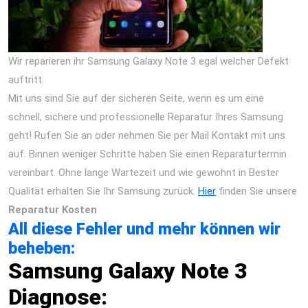
Wir reparieren ihr Samsung Galaxy Note 3 egal welcher Defekt
auftritt.
Mit uns sind Sie auf der sicheren Seite, wenn es um eine
schnell, sichere und professionelle Reparatur Ihres Samsung
geht! Rufen Sie an oder nehmen Sie per Mail Kontakt mit uns
auf. Binnen weniger Schritte haben Sie einen Reparaturtermin
vereinbart. Ohne lange Wartezeit und wie gewohnt in Bester
Qualität erhalten Sie Ihr Samsung zurück.
Hier
finden Sie unsere
Reparatur Kosten
All diese Fehler und mehr können wir
beheben:
Samsung Galaxy Note 3
Diagnose: