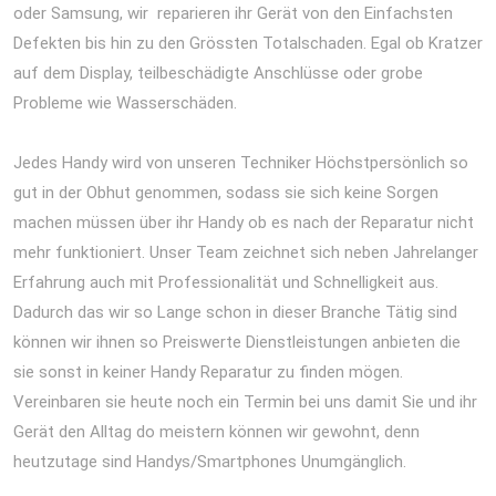
oder Samsung, wir reparieren ihr Gerät von den Einfachsten
Defekten bis hin zu den Grössten Totalschaden. Egal ob Kratzer
auf dem Display, teilbeschädigte Anschlüsse oder grobe
Probleme wie Wasserschäden.
iPhone 12 Pro Max Reparatur
Berlin Express Display Akku Wasserschaden
Jedes Handy wird von unseren Techniker Höchstpersönlich so
gut in der Obhut genommen, sodass sie sich keine Sorgen
machen müssen über ihr Handy ob es nach der Reparatur nicht
mehr funktioniert. Unser Team zeichnet sich neben Jahrelanger
Erfahrung auch mit Professionalität und Schnelligkeit aus.
Dadurch das wir so Lange schon in dieser Branche Tätig sind
können wir ihnen so Preiswerte Dienstleistungen anbieten die
sie sonst in keiner Handy Reparatur zu finden mögen.
Vereinbaren sie heute noch ein Termin bei uns damit Sie und ihr
Gerät den Alltag do meistern können wir gewohnt, denn
heutzutage sind Handys/Smartphones Unumgänglich.
iPhone 12
Pro Max Reparatur Berlin Express Display Akku Wasserschaden