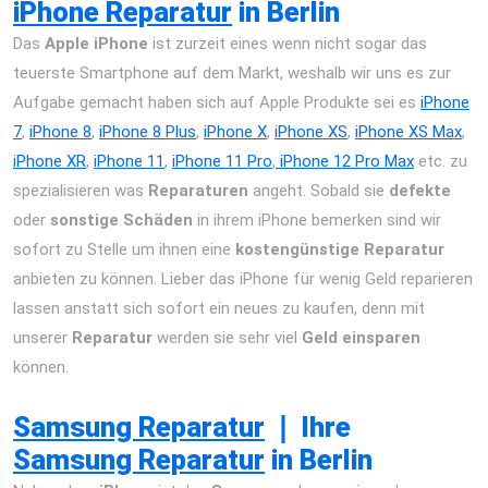
iPhone Reparatur
in Berlin
Das
Apple iPhone
ist zurzeit eines wenn nicht sogar das
teuerste Smartphone auf dem Markt, weshalb wir uns es zur
Aufgabe gemacht haben sich auf Apple Produkte sei es
iPhone
7
,
iPhone 8
,
i
Phone 8 Plus
,
iPhone X
,
iPhone XS
,
iPhone XS Max
,
iPhone XR
,
iPhone 11
,
iPhone 11 Pro
,
iPhone 12 Pro Max
etc. zu
spezialisieren was
Reparaturen
angeht. Sobald sie
defekte
oder
sonstige Schäden
in ihrem iPhone bemerken sind wir
sofort zu Stelle um ihnen eine
kostengünstige Reparatur
anbieten zu können. Lieber das iPhone für wenig Geld reparieren
lassen anstatt sich sofort ein neues zu kaufen, denn mit
unserer
Reparatur
werden sie sehr viel
Geld einsparen
können.
iPhone 12 Pro Max Reparatur Berlin Express Display
Akku Wasserschaden
Samsung Reparatur
❘
Ihre
Samsung Reparatur
in Berlin