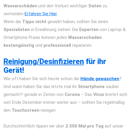
Wasserschäden
und den Verlust wichtiger
Daten
zu
vermeiden
Erfahren Sie Hier
Wenn die
Tipps nicht
gewirkt haben, sollten Sie einen
Spezialisten
in Erwähnung ziehen. Die
Experten
von Laptop &
Smartphone Praxis können jeden
Wasserschaden
kostengünstig
und
professionell
reparieren.
iPhone 12 Pro
Max Reparatur Berlin Express Display Akku Wasserschaden
Reinigung/Desinfizieren
für ihr
Gerät!
Wie oft haben Sie sich heute schon die
Hände gewaschen
?
Und wann haben Sie das letzte mal ihr
Smartphone
sauber
gemacht? gerade in Zeiten von
Corona
– Das
Virus
breitet sich
seit Ende Dezember immer weiter aus – sollten Sie regelmäßig
den
Touchscreen
reinigen
iPhone 12 Pro Max Reparatur Berlin
Express Display Akku Wasserschaden
Durchschnittlich tippen wir über
2.500 Mal pro Tag
auf unser