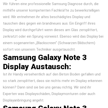
Wir führen eine professionelle Samsung Diagnose durch, die
mithilfe unserer kompetenten Fachkräfte zu bewerkstelligen
wird. Wir entnehmen ihr altes beschädigtes Display und
tauschen dies gegen ein brandneues aus. Ein Eingriff ihres
Display wird durchgeführt wenn dieses am Glas zersplittert,
zerkratzt oder ein Sprung vorweist. Ebenso wird das Display bei
einem sogenannten „Blackscreen“ (Schwarzen Bildschirm)
sofort von unserem Techniker ausgetauscht.
Samsung Galaxy Note 3
Display Austausch:
Ist ihr Handy versehentlich auf den Beton Boden gefallen und
so stark zersplittert, dass sie nichts mehr im Display erkennen
können? Dann sind sie bei uns genau richtig. Wir sind ihr
Experten was Displayschäden, Displaymonturen oder auch
Displayanbringung angeht.