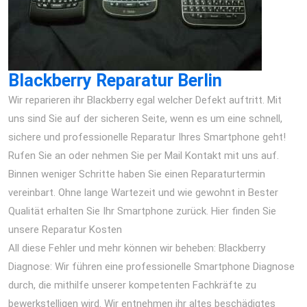
Blackberry Reparatur Berlin
Wir reparieren ihr Blackberry egal welcher Defekt auftritt. Mit
uns sind Sie auf der sicheren Seite, wenn es um eine schnell,
sichere und professionelle Reparatur Ihres Smartphone geht!
Rufen Sie an oder nehmen Sie per Mail Kontakt mit uns auf.
Binnen weniger Schritte haben Sie einen Reparaturtermin
vereinbart. Ohne lange Wartezeit und wie gewohnt in Bester
Qualität erhalten Sie Ihr Smartphone zurück. Hier finden Sie
unsere Reparatur Kosten
All diese Fehler und mehr können wir beheben: Blackberry
Diagnose: Wir führen eine professionelle Smartphone Diagnose
durch, die mithilfe unserer kompetenten Fachkräfte zu
bewerkstelligen wird. Wir entnehmen ihr altes beschädigtes