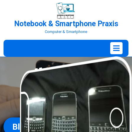
Skip
to
content
Notebook & Smartphone Praxis
Computer & Smartphone
Ope
Men
Blackberry