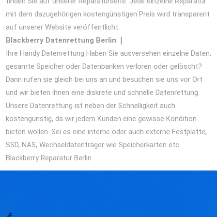
finden Sie auf unserer Reparaturseite. Jede einzelne Reparatur
mit dem dazugehörigen kostengünstigen Preis wird transparent
auf unserer Website veröffentlicht.
Blackberry
Datenrettung Berlin ❘
Ihre Handy Datenrettung Haben Sie ausversehen einzelne Daten,
gesamte Speicher oder Datenbanken verloren oder gelöscht?
Dann rufen sie gleich bei uns an und besuchen sie uns vor Ort
und wir bieten ihnen eine diskrete und schnelle Datenrettung.
Unsere Datenrettung ist neben der Schnelligkeit auch
kostengünstig, da wir jedem Kunden eine gewisse Kondition
bieten wollen. Sei es eine interne oder auch externe Festplatte,
SSD, NAS, Wechseldatenträger wie Speicherkarten etc.
Blackberry Reparatur Berlin