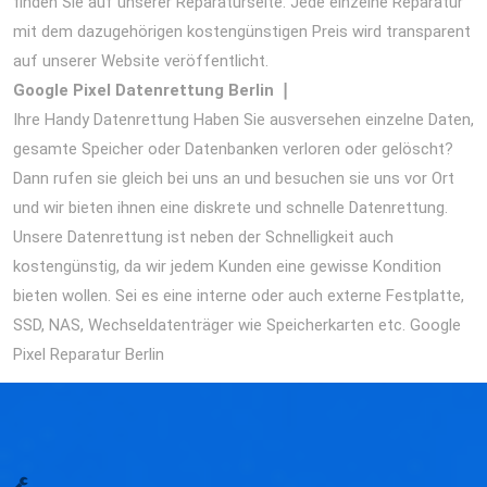
finden Sie auf unserer Reparaturseite. Jede einzelne Reparatur
mit dem dazugehörigen kostengünstigen Preis wird transparent
auf unserer Website veröffentlicht.
Google Pixel
Datenrettung Berlin ❘
Ihre Handy Datenrettung Haben Sie ausversehen einzelne Daten,
gesamte Speicher oder Datenbanken verloren oder gelöscht?
Dann rufen sie gleich bei uns an und besuchen sie uns vor Ort
und wir bieten ihnen eine diskrete und schnelle Datenrettung.
Unsere Datenrettung ist neben der Schnelligkeit auch
kostengünstig, da wir jedem Kunden eine gewisse Kondition
bieten wollen. Sei es eine interne oder auch externe Festplatte,
SSD, NAS, Wechseldatenträger wie Speicherkarten etc. Google
Pixel Reparatur Berlin