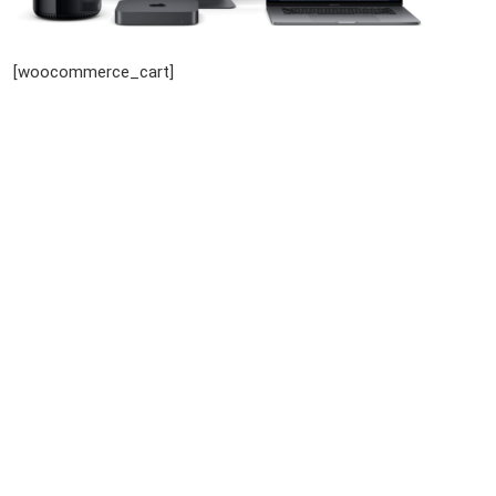
Service Smartphone Warenkorb Reparatur
[woocommerce_cart]
Apple iPhone 11 Pro Diagnose:
Wir führen eine professionelle iPhone Diagnose durch, die
mithilfe unserer kompetenten Fachkräfte zu bewerkstelligen
wird. Wir entnehmen ihr altes beschädigtes Display und
tauschen dies gegen ein brandneues aus. Ein Eingriff ihres
Display wird durchgeführt wenn dieses am Glas zersplittert,
zerkratzt oder ein Sprung vorweist. Ebenso wird das Display bei
einem sogenannten „Blackscreen“ (Schwarzen Bildschirm)
sofort von unserem Techniker ausgetauscht.
Apple iPhone 11 Pro Akku Austausch:
Lädt ihr Akku ihres iPhone nicht die gewünschte
Kapazitätsanzahl oder haben sie Probleme mit der
Akkulaufzeit? Dann lassen sie es bei uns kostengünstig schnell
und effektiv austauschen lassen. Apple iPhone 11 Pro