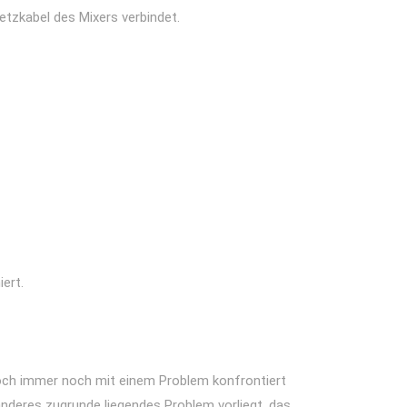
etzkabel des Mixers verbindet.
ert.
edoch immer noch mit einem Problem konfrontiert
anderes zugrunde liegendes Problem vorliegt, das