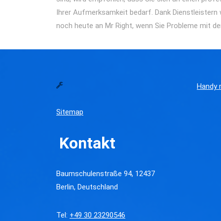
Ihrer Aufmerksamkeit bedarf. Dank Dienstleistern w
noch heute an Mr Right, wenn Sie Probleme mit dem
Handy r
Sitemap
Kontakt
Baumschulenstraße 94, 12437
Berlin, Deutschland
Tel:
+49 30 23290546