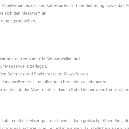
 Kabelverbinder, der den Kabelkasten mit der Sicherung sowie das N
ie sich den Messwert an.
erung austauschen.
obleme durch verklemmte Messerwellen auf.
 zur Messerwelle zerlegen.
nden Schmutz und Speisereste zurückzuführen.
e dann weißes Fett, um alle rauen Bereiche zu schmieren.
n Sie, ob der Mixer nach all diesen Schritten einwandfrei funktioni
 haben und der Mixer gut funktioniert, dann großartig! Wenn Sie j
ssionellen Elektriker oder Techniker wenden, da möglicherweise ein 