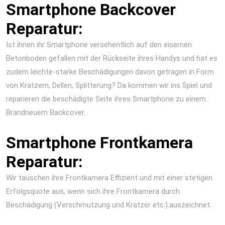
Smartphone Backcover
Reparatur:
Ist ihnen ihr Smartphone versehentlich auf den eisernen
Betonboden gefallen mit der Rückseite ihres Handys und hat es
zudem leichte-starke Beschädigungen davon getragen in Form
von Kratzern, Dellen, Splitterung? Da kommen wir ins Spiel und
reparieren die beschädigte Seite ihres Smartphone zu einem
Brandneuem Backcover.
Smartphone Frontkamera
Reparatur:
Wir tauschen ihre Frontkamera Effizient und mit einer stetigen
Erfolgsquote aus, wenn sich ihre Frontkamera durch
Beschädigung (Verschmutzung und Kratzer etc.).auszeichnet.