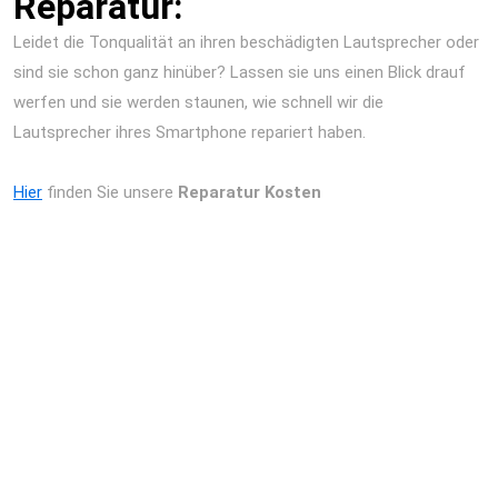
Reparatur:
Leidet die Tonqualität an ihren beschädigten Lautsprecher oder
sind sie schon ganz hinüber? Lassen sie uns einen Blick drauf
werfen und sie werden staunen, wie schnell wir die
Lautsprecher ihres Smartphone repariert haben.
Hier
finden Sie unsere
Reparatur Kosten
Handy kaputt Berlin Reparatur iPhone Akku Display
Wasserschaden Kamera
Smartphone Reparatur Berlin Display Akku Kamera
Wasserschaden
Handy kaputt Berlin Reparatur iPhone Akku Display
Wasserschaden Kamera
Smartphone Reparatur Berlin Display Akku Kamera
Wasserschaden