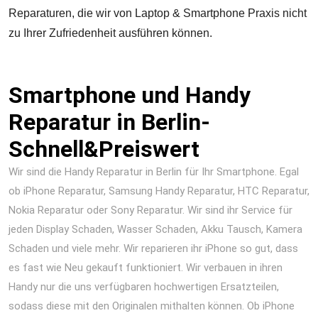
Reparaturen, die wir von Laptop & Smartphone Praxis nicht
zu Ihrer Zufriedenheit ausführen können.
kaputtes Display 1 Stunde smartphone iPhone Berlin Reparatur
Laptop & Smartphone Praxis
Smartphone und Handy
Reparatur in Berlin-
Schnell&Preiswert
Wir sind die Handy Reparatur in Berlin für Ihr Smartphone. Egal
ob iPhone Reparatur, Samsung Handy Reparatur, HTC Reparatur,
Nokia Reparatur oder Sony Reparatur. Wir sind ihr Service für
jeden Display Schaden, Wasser Schaden, Akku Tausch, Kamera
Schaden und viele mehr. Wir reparieren ihr iPhone so gut, dass
es fast wie Neu gekauft funktioniert. Wir verbauen in ihren
Handy nur die uns verfügbaren hochwertigen Ersatzteilen,
sodass diese mit den Originalen mithalten können. Ob iPhone